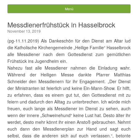
Gemeinde Walchum
Menü
Springe zum Inhalt
Suchen
Messdienerfrühstück in Hasselbrock
nach:
November 13, 2019
(pg-11.11.2019) Als Dankeschön für den Dienst am Altar lud
die Katholische Kirchengemeinde „Heilige Familie“ Hasselbrock
alle Messdiener nach dem Gottesdienst zum gemütlichen
Frühstück ins Jugendheim ein.
Nahezu fast alle Messdiener nahmen die Einladung wahr.
Während der Heiligen Messe dankte Pfarrer Matthias
Schneider den Messdienern für ihr Engagement. „Der Dienst
der Ministranten ist feierlich und keine Ein-Mann-Show. Er hilft,
zu erfahren, dass es einem gut tut, den Gottesdienst mit zu
feiern und dadurch den Alltag zu unterbrechen. Ich würde mich
freuen, euch lange als Messdiener im Dienst zu sehen, auch
wenn der innere „Schweinehund“ keine Lust hat. Desto älter ihr
werdet, desto mehr könnt ihr einen Anstoß gebrauchen. Nehmt
euch dann den Messdienerplan zur Hand und sagt euch
selbst, dass die anderen sich auf euch verlassen.“, betonte