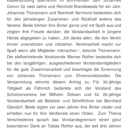
Kassenprüfung übernimmt im kommenden Jahr Johannes
Grimm für zwei Jahre und Reinhold Brandewiede für ein Jahr.
Johannes Thünemann und Reinhold Varnhorst bedankten sich
für den jahrelangen Zusammen- und Rückhalt seitens des
Vereins. Beide führten ihre Ämter gerne und mit Spaß aus und
zeigten ihre Freude darüber, die Vorstandsarbeit in jüngere
Hände abgegeben zu haben. „Ich danke allen, die den Verein
immer unterstützen und mitziehen. Vereinsarbeit macht nur
Spaß wenn alle Mitglieder mitmachen.“, betonte Thünemann.
Der stellvertretende Vorsitzende Werner Rother bedankte sich
bei den langjährigen, ausgeschiedenen Vorstandsmitgliedern
für die gute Zusammenarbeit und beantragte die Ernennung
von Johannes Thünemann zum Ehrenvorsitzenden. Die
Versammlung stimmte diesem Antrag zu. Für 30-jährige
Tätigkeit als Fähnrich bedankte sich der Vorstand des
Schützenvereins bei Wilhelm Dirksen und für 26-jährige
Vorstandsarbeit als Beisitzer und Schriftführer bei Bernhard
Glandorf. Beide legten vor zwei Jahren ihre Ämter nieder und
erhielten nun für ihre Verdienste einen Orden. Zum Thema
Verschiedenes sprach das Vorstandsgremium einen ganz
besonderen Dank an Tobias Rother aus, der seit drei Jahren