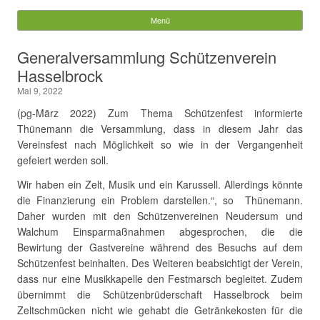
Gemeinde Walchum
Menü
Springe zum Inhalt
Suchen
Generalversammlung Schützenverein
nach:
Hasselbrock
Mai 9, 2022
(pg-März 2022) Zum Thema Schützenfest informierte
Thünemann die Versammlung, dass in diesem Jahr das
Vereinsfest nach Möglichkeit so wie in der Vergangenheit
gefeiert werden soll.
Wir haben ein Zelt, Musik und ein Karussell. Allerdings könnte
die Finanzierung ein Problem darstellen.“, so Thünemann.
Daher wurden mit den Schützenvereinen Neudersum und
Walchum Einsparmaßnahmen abgesprochen, die die
Bewirtung der Gastvereine während des Besuchs auf dem
Schützenfest beinhalten. Des Weiteren beabsichtigt der Verein,
dass nur eine Musikkapelle den Festmarsch begleitet. Zudem
übernimmt die Schützenbrüderschaft Hasselbrock beim
Zeltschmücken nicht wie gehabt die Getränkekosten für die