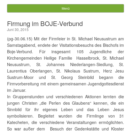
Gemeinde Walchum
Menü
Springe zum Inhalt
Suchen
Firmung im BOJE-Verbund
nach:
Juni 30, 2015
(pg-30.06.15) Mit der Firmfeier in St. Michael Neusustrum am
Samstagabend, endete der Visitationsbesuchs des Bischofs im
Boje-Verbund. Für insgesamt 105 Jugendliche der
Kirchengemeinden Heilige Familie Hasselbrock, St. Michael
Neusustrum, St. Johannes Niederlangen-Siedlung, St.
Laurentius Oberlangen, St. Nikolaus Sustrum, Herz Jesu
Sustrum-Moor und St. Georg Steinbild begann die
Firmvorbereitung mit einem gemeinsamen Jugendgottesdienst
im Januar.
In Gruppenstunden und verschiedenen Aktionen lernten die
jungen Christen „die Perlen des Glaubens“ kennen, die ein
Sinnbild für ihr eigenes Leben und das Leben Jesus
symbolisieren. Begleitet wurden die Firmlinge von 31
Katecheten, die verschiedene Veranstaltungen ermöglichten.
So war außer dem Besuch der Gedenkstätte und Kloster