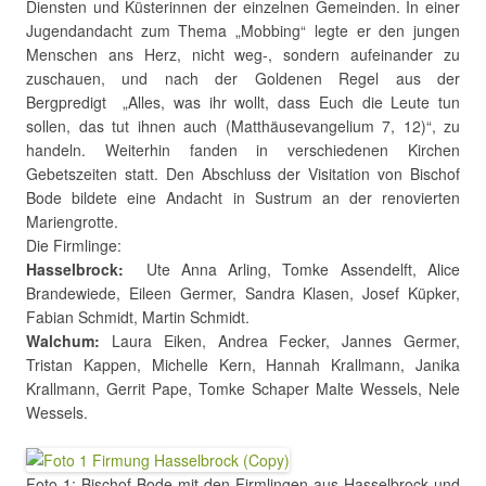
Diensten und Küsterinnen der einzelnen Gemeinden. In einer
Jugendandacht zum Thema „Mobbing“ legte er den jungen
Menschen ans Herz, nicht weg-, sondern aufeinander zu
zuschauen, und nach der Goldenen Regel aus der
Bergpredigt „Alles, was ihr wollt, dass Euch die Leute tun
sollen, das tut ihnen auch (Matthäusevangelium 7, 12)“, zu
handeln. Weiterhin fanden in verschiedenen Kirchen
Gebetszeiten statt. Den Abschluss der Visitation von Bischof
Bode bildete eine Andacht in Sustrum an der renovierten
Mariengrotte.
Die Firmlinge:
Hasselbrock:
Ute Anna Arling, Tomke Assendelft, Alice
Brandewiede, Eileen Germer, Sandra Klasen, Josef Küpker,
Fabian Schmidt, Martin Schmidt.
Walchum:
Laura Eiken, Andrea Fecker, Jannes Germer,
Tristan Kappen, Michelle Kern, Hannah Krallmann, Janika
Krallmann, Gerrit Pape, Tomke Schaper Malte Wessels, Nele
Wessels.
Foto 1: Bischof Bode mit den Firmlingen aus Hasselbrock und