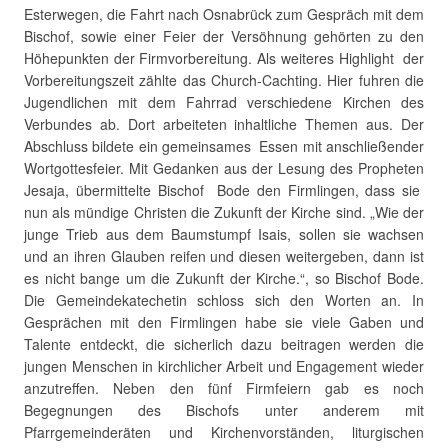
Esterwegen, die Fahrt nach Osnabrück zum Gespräch mit dem
Bischof, sowie einer Feier der Versöhnung gehörten zu den
Höhepunkten der Firmvorbereitung. Als weiteres Highlight der
Vorbereitungszeit zählte das Church-Cachting. Hier fuhren die
Jugendlichen mit dem Fahrrad verschiedene Kirchen des
Verbundes ab. Dort arbeiteten inhaltliche Themen aus. Der
Abschluss bildete ein gemeinsames Essen mit anschließender
Wortgottesfeier. Mit Gedanken aus der Lesung des Propheten
Jesaja, übermittelte Bischof Bode den Firmlingen, dass sie
nun als mündige Christen die Zukunft der Kirche sind. „Wie der
junge Trieb aus dem Baumstumpf Isais, sollen sie wachsen
und an ihren Glauben reifen und diesen weitergeben, dann ist
es nicht bange um die Zukunft der Kirche.“, so Bischof Bode.
Die Gemeindekatechetin schloss sich den Worten an. In
Gesprächen mit den Firmlingen habe sie viele Gaben und
Talente entdeckt, die sicherlich dazu beitragen werden die
jungen Menschen in kirchlicher Arbeit und Engagement wieder
anzutreffen. Neben den fünf Firmfeiern gab es noch
Begegnungen des Bischofs unter anderem mit
Pfarrgemeinderäten und Kirchenvorständen, liturgischen