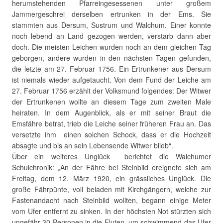
herumstehenden Pfarreingesessenen unter großem
Jammergeschrei derselben ertrunken in der Ems. Sie
stammten aus Dersum, Sustrum und Walchum. Einer konnte
noch lebend an Land gezogen werden, verstarb dann aber
doch. Die meisten Leichen wurden noch an dem gleichen Tag
geborgen, andere wurden in den nächsten Tagen gefunden,
die letzte am 27. Februar 1756. Ein Ertrunkener aus Dersum
ist niemals wieder aufgetaucht. Von dem Fund der Leiche am
27. Februar 1756 erzählt der Volksmund folgendes: Der Witwer
der Ertrunkenen wollte an diesem Tage zum zweiten Male
heiraten. In dem Augenblick, als er mit seiner Braut die
Emsfähre betrat, trieb die Leiche seiner früheren Frau an. Das
versetzte ihm einen solchen Schock, dass er die Hochzeit
absagte und bis an sein Lebensende Witwer blieb“.
Über ein weiteres Unglück berichtet die Walchumer
Schulchronik: „An der Fähre bei Steinbild ereignete sich am
Freitag, dem 12. März 1920, ein grässliches Unglück. Die
große Fährpünte, voll beladen mit Kirchgängern, welche zur
Fastenandacht nach Steinbild wollten, begann einige Meter
vom Ufer entfernt zu sinken. In der höchsten Not stürzten sich
ungefähr 30 Personen in die Fluten, um schwimmend das Ufer