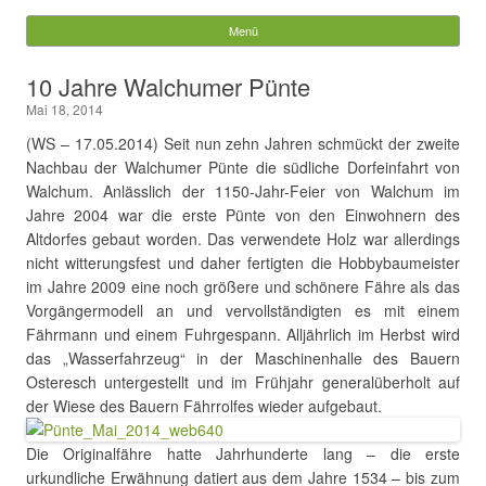
Gemeinde Walchum
Menü
Springe zum Inhalt
Suchen
10 Jahre Walchumer Pünte
nach:
Mai 18, 2014
(WS – 17.05.2014) Seit nun zehn Jahren schmückt der zweite
Nachbau der Walchumer Pünte die südliche Dorfeinfahrt von
Walchum. Anlässlich der 1150-Jahr-Feier von Walchum im
Jahre 2004 war die erste Pünte von den Einwohnern des
Altdorfes gebaut worden. Das verwendete Holz war allerdings
nicht witterungsfest und daher fertigten die Hobbybaumeister
im Jahre 2009 eine noch größere und schönere Fähre als das
Vorgängermodell an und vervollständigten es mit einem
Fährmann und einem Fuhrgespann. Alljährlich im Herbst wird
das „Wasserfahrzeug“ in der Maschinenhalle des Bauern
Osteresch untergestellt und im Frühjahr generalüberholt auf
der Wiese des Bauern Fährrolfes wieder aufgebaut.
Die Originalfähre hatte Jahrhunderte lang – die erste
urkundliche Erwähnung datiert aus dem Jahre 1534 – bis zum